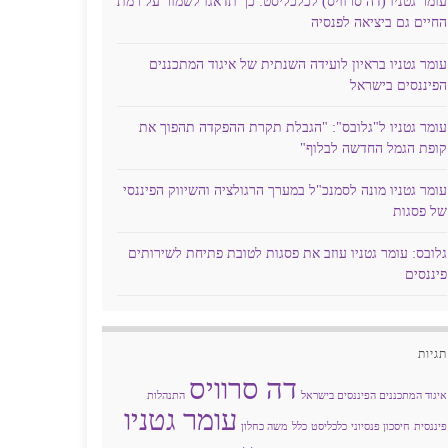
עומר גטניו (דה סרוויס) לכלכליסט: כך תדאגו לשמור על רמת
החיים גם ביציאה לפנסיה
עומר גטניו בראיון לועידה השנתית של איגוד המתכננים
הפיננסים בישראל
עומר גטניו ל"גלובס": "הגבלת תקרת ההפקדה תהפוך את
קופת הגמל החדשה לבלוף"
עומר גטניו מונה לסמנכ"ל במערך הרגולציה והשיווק הפיננסי
של פסגות
גלובס: עומר גטניו עוזב את פסגות לטובת פתיחת לשירותים
פיננסים
תגיות
דה סרוויס
איגוד המתכננים הפיננסים בישראל
התנהלות
עומר גטניו
פיננסית
חיסכון פנסיוני
כלכליסט
כלל
משה כחלון