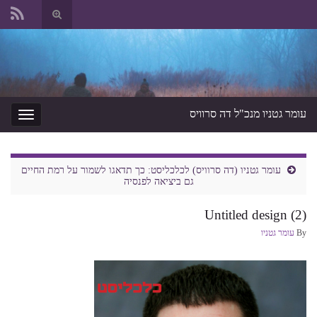
החלף
טופס
Search for:
חיפוש
עומר גטניו מנכ"ל דה סרוויס
החלף
ניווט
עומר גטניו (דה סרוויס) לכלכליסט: כך תדאגו לשמור על רמת החיים
גם ביציאה לפנסיה
Untitled design (2)
By
עומר גטניו