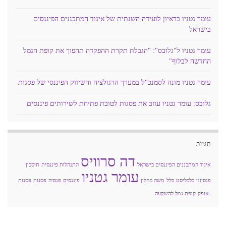
עומר גטניו בראיון לועידה השנתית של איגוד המתכננים הפיננסים
בישראל
עומר גטניו ל"גלובס": "הגבלת תקרת ההפקדה תהפוך את קופת הגמל
החדשה לבלוף"
עומר גטניו מונה לסמנכ"ל במערך הרגולציה והשיווק הפיננסי של פסגות
גלובס: עומר גטניו עוזב את פסגות לטובת פתיחת לשירותים פיננסים
תגיות
דה סרוויס
איגוד המתכננים הפיננסים בישראל
התנהלות פיננסית
חיסכון
עומר גטניו
פנסיוני
כלכליסט
כלל
משה כחלון
פיננסים
פנסיה
פסגות
פסגות
-אופק
קופת גמל להשקעה