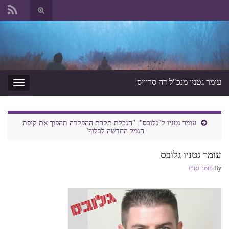
החלף
טופס
Search for:
חיפוש
עומר גטניו מנכ"ל דה סרוויס
החלף
ניווט
עומר גטניו ל"גלובס": "הגבלת תקרת ההפקדה תהפוך את קופת
הגמל החדשה לבלוף"
עומר גטניו גלובס
By
עומר גטניו