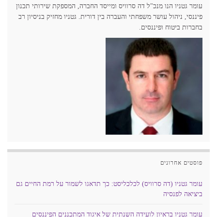
עומר גטניו הנו מנכ"ל דה סרוויס ומייסד החברה, המספקת שירותי תכנון
פיננסי, ניהול עושר משפחתי והעברה בין דורית. גטניו מחזיק בניסיון רב
בחברות ביטוח ופיננסים.
פוסטים אחרונים
עומר גטניו (דה סרוויס) לכלכליסט: כך תדאגו לשמור על רמת החיים גם
ביציאה לפנסיה
עומר גטניו בראיון לועידה השנתית של איגוד המתכננים הפיננסים