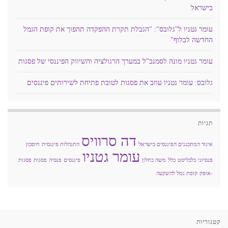
בישראל
עומר גטניו ל"גלובס": "הגבלת תקרת ההפקדה תהפוך את קופת הגמל
החדשה לבלוף"
עומר גטניו מונה לסמנכ"ל במערך הרגולציה והשיווק הפיננסי של פסגות
גלובס: עומר גטניו עוזב את פסגות לטובת פתיחת לשירותים פיננסים
תגיות
דה סרוויס
איגוד המתכננים הפיננסים בישראל
התנהלות פיננסית
חיסכון
עומר גטניו
פנסיוני
כלכליסט
כלל
משה כחלון
פיננסים
פנסיה
פסגות
פסגות
-אופק
קופת גמל להשקעה
קטגוריות